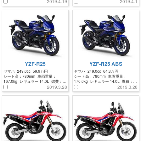
44.5km/L
40.7km/L
2019.4.19
2019.4.1
YZF-R25
YZF-R25 ABS
ヤマハ
249.0cc
59.9万円
ヤマハ
249.0cc
64.3万円
シート高：
780mm
車両重量：
シート高：
780mm
車両重量：
167.0kg
レギュラー
14.0L
燃費：
170.0kg
レギュラー
14.0L
燃費：
37.7km/L
37.7km/L
2019.3.28
2019.3.28