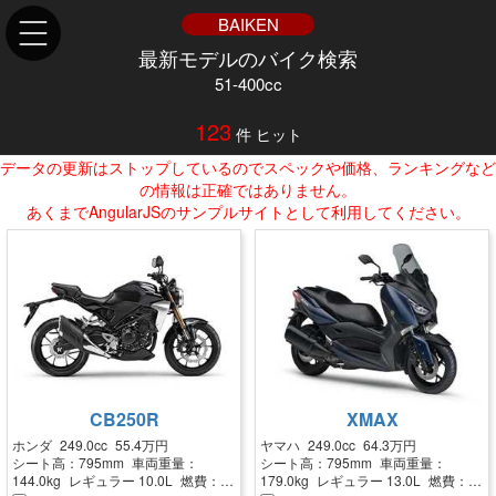
BAIKEN
最新モデルのバイク検索
51-400cc
123
件 ヒット
データの更新はストップしているのでスペックや価格、ランキングなど
の情報は正確ではありません。
あくまでAngularJSのサンプルサイトとして利用してください。
CB250R
XMAX
ホンダ
249.0cc
55.4万円
ヤマハ
249.0cc
64.3万円
シート高：
795mm
車両重量：
シート高：
795mm
車両重量：
144.0kg
レギュラー
10.0L
燃費：
179.0kg
レギュラー
13.0L
燃費：