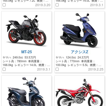
165.0kg
レギュラー
7.2L
燃費：
166.0kg
レギュラー
14.0L
燃費：
43.4km/L
41.3km/L
2019.3.20
2019.3.1
MT-25
アクシスZ
ヤマハ
249.0cc
53.5万円
ヤマハ
124.0cc
24.3万円
シート高：
780mm
車両重量：
シート高：
770mm
車両重量：
166.0kg
レギュラー
14.0L
燃費：
100.0kg
レギュラー
5.5L
燃費：
37.7km/L
58.0km/L
2019.3.1
2019.2.25