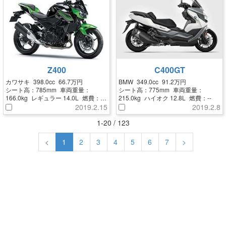
Z400
C400GT
カワサキ
398.0cc
66.7万円
BMW
349.0cc
91.2万円
シート高：
785mm
車両重量：
シート高：
775mm
車両重量：
166.0kg
レギュラー
14.0L
燃費：
215.0kg
ハイオク
12.8L
燃費：
--
32.0km/L
2019.2.15
2019.2.8
1-20 / 123
<
1
2
3
4
5
6
7
>